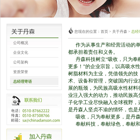
您现在的位置：首页 > 关于丹森 >
总经
公司概况
作为从事生产和经营活动的单
都承担着责任和义务。
企业文化
丹森科技树立“吸收，只为奉
公司架构
更多！”的企业宗旨，以高吸水
资质荣誉
树脂材料为主业，凭借领先的技
术、设备
和管理，突破国内行业
总经理寄语
展的瓶颈，为民族高吸水性材料
业注入强大的动力，推动
民族高
子化学工业尽快融入全球视野，
是丹森人坚贞不渝的情怀，也是
吸收，只为奉献更多，是丹森
奉献科技，奉献绿色，奉献和